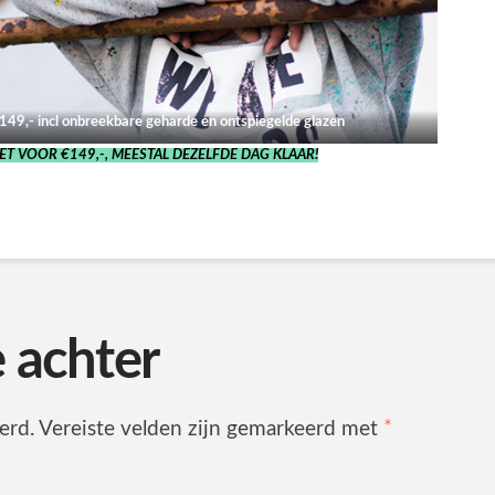
€149,- incl onbreekbare geharde en ontspiegelde glazen
T VOOR €149,-, MEESTAL DEZELFDE DAG KLAAR!
e achter
erd.
Vereiste velden zijn gemarkeerd met
*