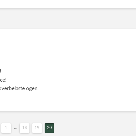
!
ace!
 overbelaste ogen.
1
...
18
19
20