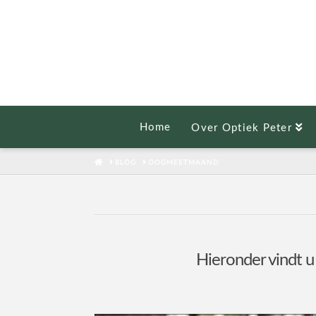
Home
Over Optiek Peter
HOME
BLOG
OOGMEETMAAND
Hieronder vindt u 