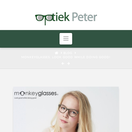
Navigatie
HOME
BLOG
MONKEYGLASSES: LOOK GOOD WHILE DOING GOOD!