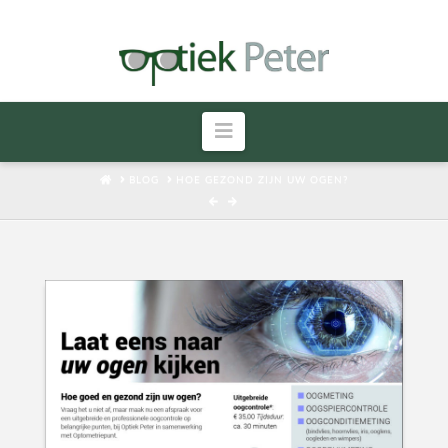
Navigatie
HOME
BLOG
HOE GEZOND ZIJN UW OGEN?