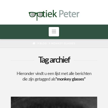
Navigatie
HOME
BLOG
MONKEY GLASSES
Tag archief
Hieronder vindt u een lijst met alle berichten
die zijn getagged als
“monkey glasses”